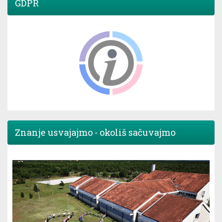
GDPR
Znanje usvajajmo - okoliš sačuvajmo