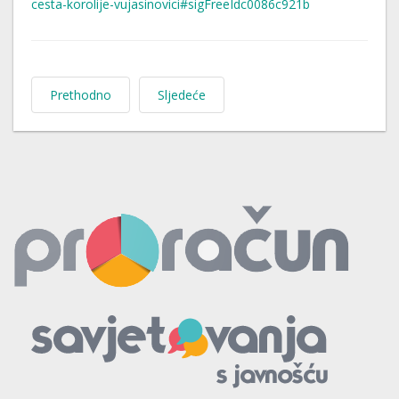
cesta-korolije-vujasinovici#sigFreeIdc0086c921b
Prethodno
Sljedeće