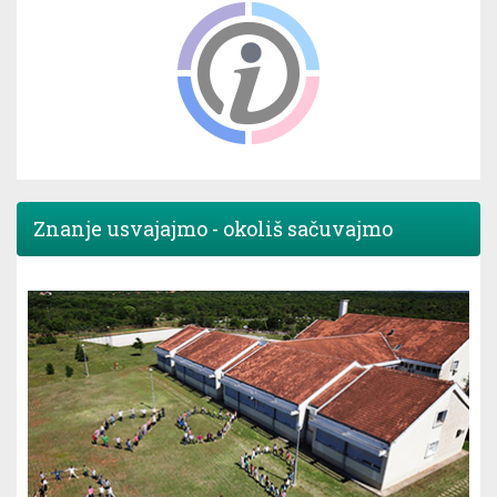
Znanje usvajajmo - okoliš sačuvajmo