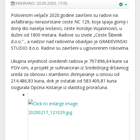
KREIRANO: 20.05.2020. 17:05
Polovinom veljače 2020.godine završeni su radovi na
asfaltiranju nerazvrstane ceste NC 129, koja spaja gornji i
donji dio naselja Ivoševci, ceste Korolije-Vujasinovići, u
dužini od 1800 metara. Radove su izvele „Ceste Šibenik
d.o.o.“ , a nadzor nad radovima obavljao je GRAĐEVINSKI
STUDIO d.o.o. Radovi su završeni u ugovorenim rokovima.
Ukupna vrijednost izvedenih radova je 797.896,64 kune sa
PDV-om, a projekt je sufinanciran iz Sredeišnjeg državnog
ureda za obnovu i stambeno zbrinjavanje u iznosu od
214.486,83 kuna, dok je ostatak od 583.409,81 kuna
osigurala Općina Kistanje iz vlastitog proračuna.