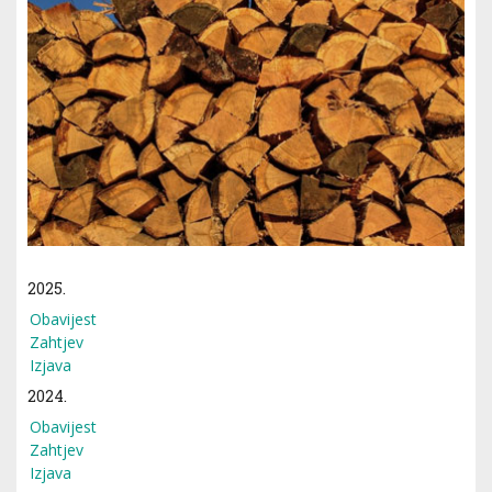
2025.
Obavijest
Zahtjev
Izjava
2024.
Obavijest
Zahtjev
Izjava