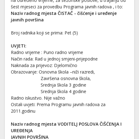
na određeno vrijeme, za sezonske poslove, u trajanju od
šest mjeseci za provedbu Programa javnih radova , i to:
Naziv radnog mjesta ČISTAČ - čišćenje i uređenje
javnih površina
Broj radnika koji se prima: Pet (5)
UVJETI:
Radno vrijeme : Puno radno vrijeme
Način rada: Rad u jednoj smjeni-prijepodne
Naknada za prijevoz: Djelomično
Obrazovanje: Osnovna škola –niži razredi,
Završena osnovna škola,
Srednja škola 3 godine
Srednja škola 4 godine
Radno iskustvo. Nije važno
Ostali uvjeti: Prema Programu javnih radova za
2011.godinu
Naziv radnog mjesta
VODITELJ POSLOVA ČIŠĆENJA I
UREĐENJA
JAVNIH POVRŠINA