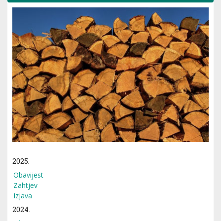
2025.
Obavijest
Zahtjev
Izjava
2024.