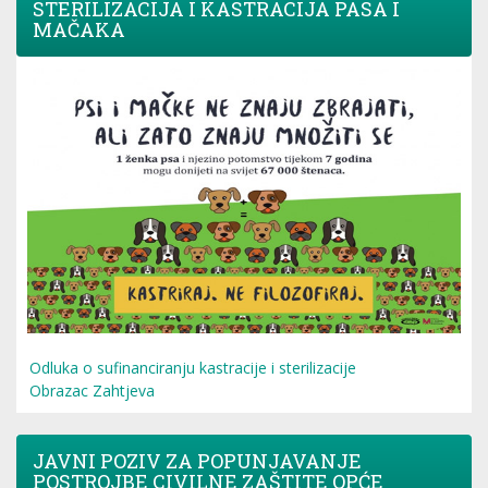
STERILIZACIJA I KASTRACIJA PASA I
MAČAKA
Odluka o sufinanciranju kastracije i sterilizacije
Obrazac Zahtjeva
JAVNI POZIV ZA POPUNJAVANJE
POSTROJBE CIVILNE ZAŠTITE OPĆE