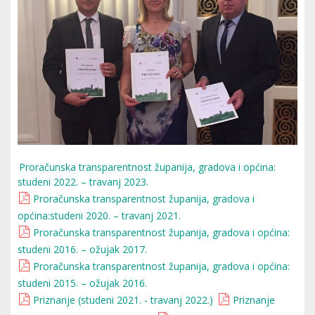
Proračunska transparentnost županija, gradova i općina:
studeni 2022. – travanj 2023.
Proračunska transparentnost županija, gradova i
općina:studeni 2020. – travanj 2021.
Proračunska transparentnost županija, gradova i općina:
studeni 2016. – ožujak 2017.
Proračunska transparentnost županija, gradova i općina:
studeni 2015. – ožujak 2016.
Priznanje (studeni 2021. - travanj 2022.)
Priznanje