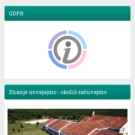
GDPR
Znanje usvajajmo - okoliš sačuvajmo