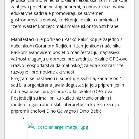
je buša iznimno vrijedna lokalna i ekološka namirnica koja
zahtijeva poseban pristup pripremi, a upravo kroz ovakve
edukativne sadržaje promoviraju se suvremeni
gastronomski trendovi, korištenje lokalnih namirnica i
"zero waste" koncept maksimalne iskoristivosti hrane.
Manifestaciju je podržao i Paško Rakić koji je zajedno s
načelnikom Goranom Reljićem i zamjenikom načelnika
Paškom Ivanovićem posjetio manifestaciju, naglasivši
važnost ulaganja u domaću proizvodnju, lokalne OPG-ove
i razvoj gospodarstva dalmatinskog zaleđa kroz različite
razvojne i promotivne aktivnosti.
Program se nastavio i u subotu, 9. svibnja, kada je od 12
sati bila organizirana javna degustacija jela pripremljenih
od mesa buše i drugih proizvoda lokalnih OPG-ova.
Posjetitelji su imali priliku kušati niz tradicionalnih i
modernih gastronomskih interpretacija koje su za njih
pripremili chefovi Dino Galvagno i Dino Bebić.