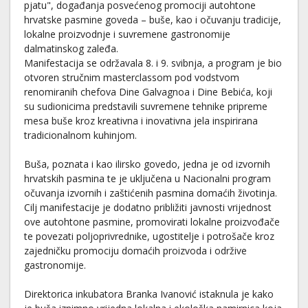
pjatu", događanja posvećenog promociji autohtone
hrvatske pasmine goveda – buše, kao i očuvanju tradicije,
lokalne proizvodnje i suvremene gastronomije
dalmatinskog zaleđa.
Manifestacija se održavala 8. i 9. svibnja, a program je bio
otvoren stručnim masterclassom pod vodstvom
renomiranih chefova Dine Galvagnoa i Dine Bebića, koji
su sudionicima predstavili suvremene tehnike pripreme
mesa buše kroz kreativna i inovativna jela inspirirana
tradicionalnom kuhinjom.
Buša, poznata i kao ilirsko govedo, jedna je od izvornih
hrvatskih pasmina te je uključena u Nacionalni program
očuvanja izvornih i zaštićenih pasmina domaćih životinja.
Cilj manifestacije je dodatno približiti javnosti vrijednost
ove autohtone pasmine, promovirati lokalne proizvođače
te povezati poljoprivrednike, ugostitelje i potrošače kroz
zajedničku promociju domaćih proizvoda i održive
gastronomije.
Direktorica inkubatora Branka Ivanović istaknula je kako