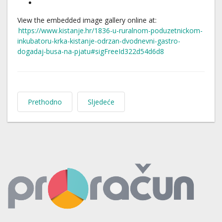
View the embedded image gallery online at:
https://www.kistanje.hr/1836-u-ruralnom-poduzetnickom-
inkubatoru-krka-kistanje-odrzan-dvodnevni-gastro-
dogadaj-busa-na-pjatu#sigFreeId322d54d6d8
Prethodno
Sljedeće