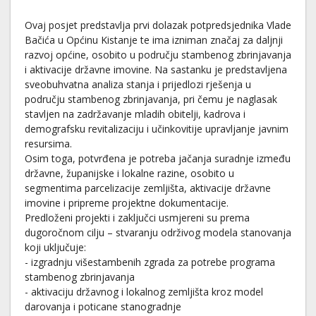
Ovaj posjet predstavlja prvi dolazak potpredsjednika Vlade
Bačića u Općinu Kistanje te ima izniman značaj za daljnji
razvoj općine, osobito u području stambenog zbrinjavanja
i aktivacije državne imovine. Na sastanku je predstavljena
sveobuhvatna analiza stanja i prijedlozi rješenja u
području stambenog zbrinjavanja, pri čemu je naglasak
stavljen na zadržavanje mladih obitelji, kadrova i
demografsku revitalizaciju i učinkovitije upravljanje javnim
resursima.
Osim toga, potvrđena je potreba jačanja suradnje između
državne, županijske i lokalne razine, osobito u
segmentima parcelizacije zemljišta, aktivacije državne
imovine i pripreme projektne dokumentacije.
Predloženi projekti i zaključci usmjereni su prema
dugoročnom cilju – stvaranju održivog modela stanovanja
koji uključuje:
- izgradnju višestambenih zgrada za potrebe programa
stambenog zbrinjavanja
- aktivaciju državnog i lokalnog zemljišta kroz model
darovanja i poticane stanogradnje