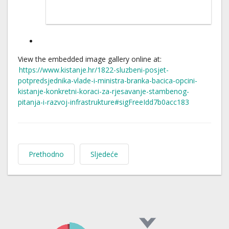
View the embedded image gallery online at:
https://www.kistanje.hr/1822-sluzbeni-posjet-
potpredsjednika-vlade-i-ministra-branka-bacica-opcini-
kistanje-konkretni-koraci-za-rjesavanje-stambenog-
pitanja-i-razvoj-infrastrukture#sigFreeIdd7b0acc183
Prethodno
Sljedeće