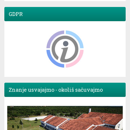
GDPR
Znanje usvajajmo - okoliš sačuvajmo