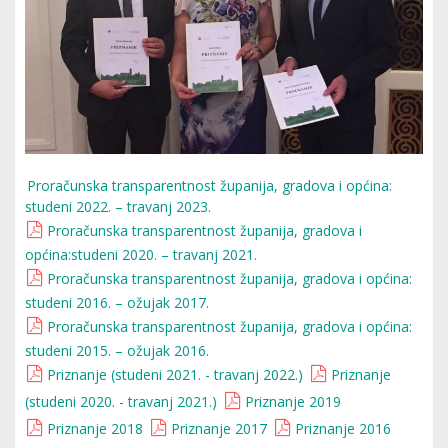
Proračunska transparentnost županija, gradova i općina:
studeni 2022. – travanj 2023.
Proračunska transparentnost županija, gradova i
općina:studeni 2020. – travanj 2021.
Proračunska transparentnost županija, gradova i općina:
studeni 2016. – ožujak 2017.
Proračunska transparentnost županija, gradova i općina:
studeni 2015. – ožujak 2016.
Priznanje (studeni 2021. - travanj 2022.)
Priznanje
(studeni 2020. - travanj 2021.)
Priznanje 2019
Priznanje 2018
Priznanje 2017
Priznanje 2016