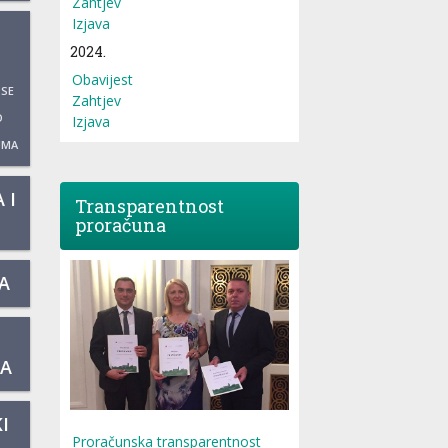
Zahtjev
Izjava
2024.
Obavijest
 SE
Zahtjev
O
Izjava
UMA
 I
Transparentnost
proračuna
A
KA
I
Proračunska transparentnost