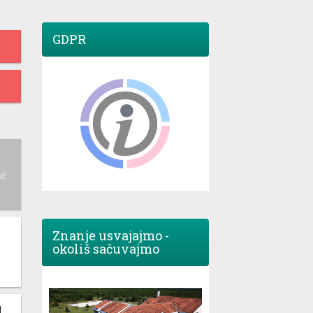
GDPR
NE
Znanje usvajajmo -
okoliš sačuvajmo
M