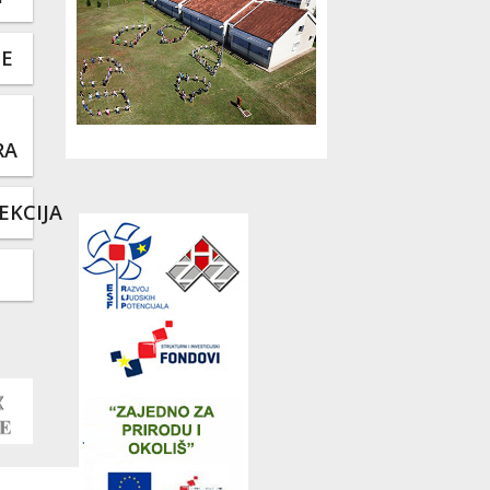
TE
RA
EKCIJA