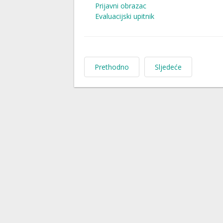
Prijavni obrazac
Evaluacijski upitnik
Prethodno
Sljedeće