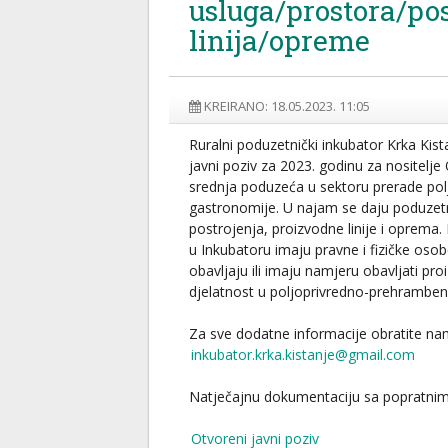
usluga/prostora/po
linija/opreme
KREIRANO: 18.05.2023. 11:05
Ruralni poduzetnički inkubator Krka Kist
javni poziv za 2023. godinu za nositelje
srednja poduzeća u sektoru prerade polj
gastronomije. U najam se daju poduzetni
postrojenja, proizvodne linije i oprema.
u Inkubatoru imaju pravne i fizičke osob
obavljaju ili imaju namjeru obavljati pro
djelatnost u poljoprivredno-prehrambe
Za sve dodatne informacije obratite na
inkubator.krka.kistanje@gmail.com
Natječajnu dokumentaciju sa popratnim
Otvoreni javni poziv