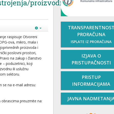
strojenja/proizvodnih
TRANSPARENTNOS
PRORAČUNA
anje raspisuje Otvoreni
ISPLATE IZ PRORAČUNA
 OPG-ova, mikro, mala i
oprivrednih proizvoda i
čki poslovni prostori,
IZJAVA O
 Pravo na zakup i članstvo
PRISTUPAČNOSTI
e – poduzetnici, koji
izvodnu ili uslužnu
nom sektoru.
PRISTUP
INFORMACIJAMA
m se na e-mail adresu:
JAVNA NADMETANJ
 obrascima preuzmite na: