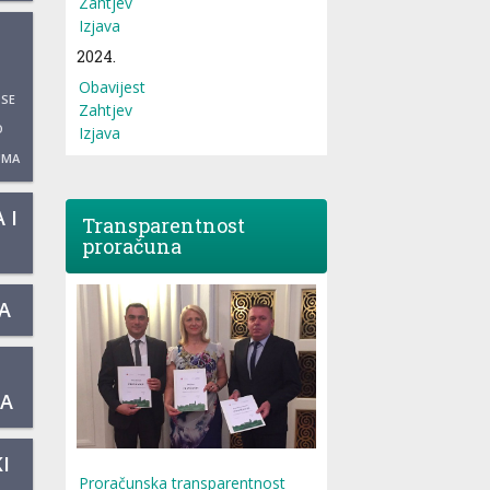
Zahtjev
Izjava
2024.
Obavijest
 SE
Zahtjev
O
Izjava
UMA
 I
Transparentnost
proračuna
A
KA
I
Proračunska transparentnost