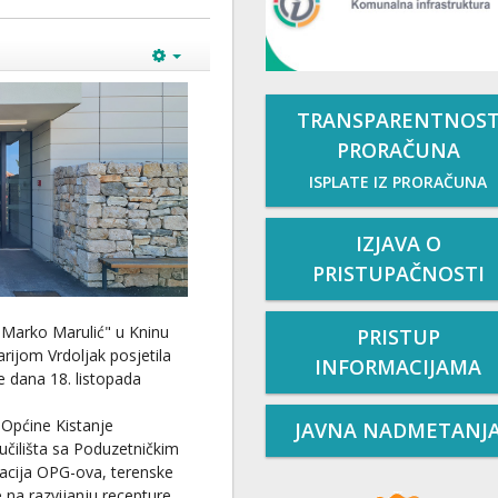
TRANSPARENTNOS
PRORAČUNA
ISPLATE IZ PRORAČUNA
IZJAVA O
PRISTUPAČNOSTI
 "Marko Marulić" u Kninu
PRISTUP
rijom Vrdoljak posjetila
INFORMACIJAMA
e dana 18. listopada
Općine Kistanje
JAVNA NADMETANJ
učilišta sa Poduzetničkim
acija OPG-ova, terenske
e na razvijanju recepture