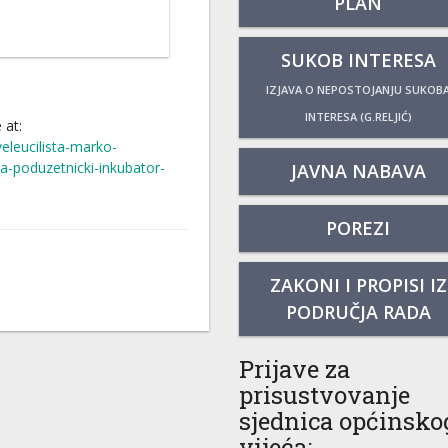
PLAN
SUKOB INTERESA
IZJAVA O NEPOSTOJANJU SUKOB
INTERESA (G.RELJIĆ)
 at:
eleucilista-marko-
a-poduzetnicki-inkubator-
JAVNA NABAVA
POREZI
ZAKONI I PROPISI IZ
PODRUČJA RADA
Prijave za
prisustvovanje
sjednica općinsko
vijeća: