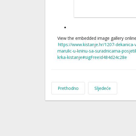
View the embedded image gallery online
https://www.kistanje.hr/1207-dekanica-v
marulic-u-kninu-sa-suradnicama-posjetil
krka-kistanje#sigFreeId484d24c28e
Prethodno
Sljedeće