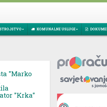
STROJSTVO
KOMUNALNE USLUGE
DOKUME
šta "Marko
a
ila
ator "Krka"