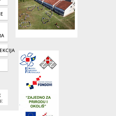
TE
RA
EKCIJA