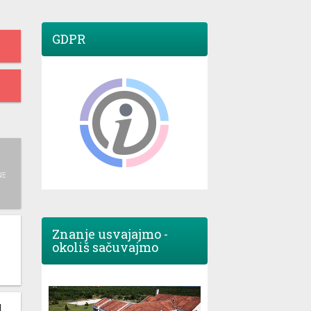
GDPR
NE
Znanje usvajajmo -
okoliš sačuvajmo
M