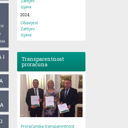
Zahtjev
Izjava
2024.
Obavijest
 SE
Zahtjev
O
Izjava
UMA
 I
Transparentnost
proračuna
A
KA
I
Proračunska transparentnost