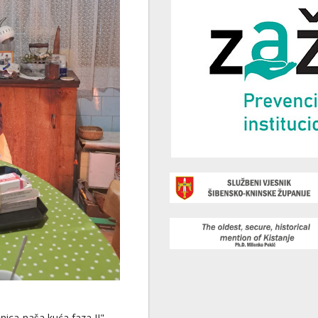
nica-naša kuća faza II"