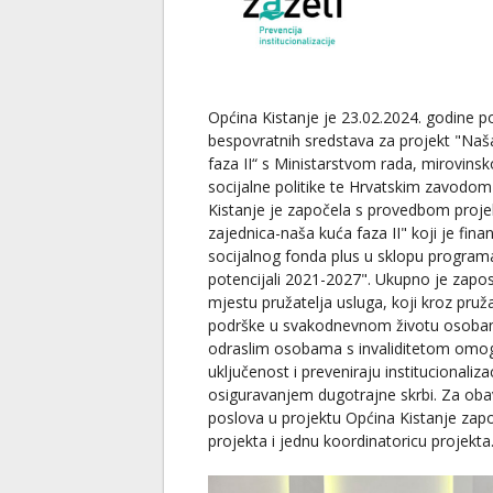
Općina Kistanje je 23.02.2024. godine p
bespovratnih sredstava za projekt "Naš
faza II“ s Ministarstvom rada, mirovinsko
socijalne politike te Hrvatskim zavodom
Kistanje je započela s provedbom proje
zajednica-naša kuća faza II" koji je fina
socijalnog fonda plus u sklopu programa 
potencijali 2021-2027". Ukupno je zapo
mjestu pružatelja usluga, koji kroz pruž
podrške u svakodnevnom životu osobama
odraslim osobama s invaliditetom omog
uključenost i preveniraju institucionaliza
osiguravanjem dugotrajne skrbi. Za obav
poslova u projektu Općina Kistanje zapos
projekta i jednu koordinatoricu projekta