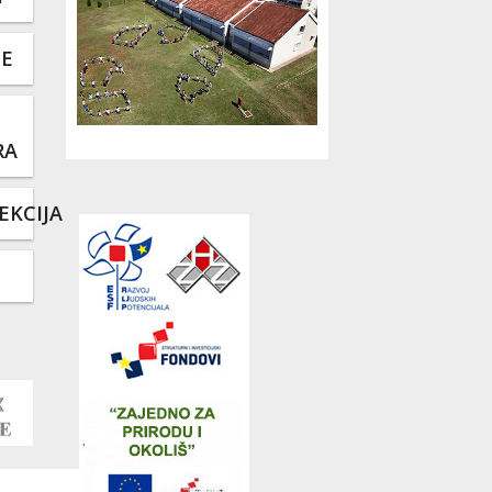
TE
RA
EKCIJA