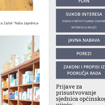
PLAN
SUKOB INTERESA
IZJAVA O NEPOSTOJANJU SUKOB
ta Zaželi "Naša zajednica-
INTERESA (G.RELJIĆ)
JAVNA NABAVA
POREZI
ZAKONI I PROPISI IZ
PODRUČJA RADA
Prijave za
prisustvovanje
sjednica općinsko
vijeća: