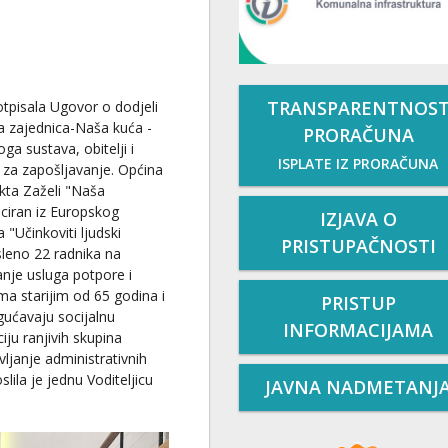
TRANSPARENTNOS
otpisala Ugovor o dodjeli
a zajednica-Naša kuća -
PRORAČUNA
ga sustava, obitelji i
ISPLATE IZ PRORAČUNA
 za zapošljavanje. Općina
kta Zaželi "Naša
nciran iz Europskog
IZJAVA O
"Učinkoviti ljudski
PRISTUPAČNOSTI
sleno 22 radnika na
anje usluga potpore i
 starijim od 65 godina i
PRISTUP
ućavaju socijalnu
INFORMACIJAMA
ciju ranjivih skupina
ljanje administrativnih
lila je jednu Voditeljicu
JAVNA NADMETANJ
.