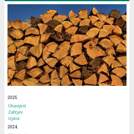
2025.
Obavijest
Zahtjev
Izjava
2024.