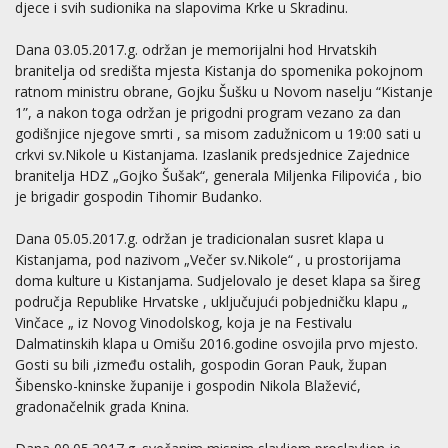
djece i svih sudionika na slapovima Krke u Skradinu.
Dana 03.05.2017.g. održan je memorijalni hod Hrvatskih
branitelja od središta mjesta Kistanja do spomenika pokojnom
ratnom ministru obrane, Gojku Šušku u Novom naselju “Kistanje
1”, a nakon toga održan je prigodni program vezano za dan
godišnjice njegove smrti , sa misom zadužnicom u 19:00 sati u
crkvi sv.Nikole u Kistanjama. Izaslanik predsjednice Zajednice
branitelja HDZ „Gojko Šušak“, generala Miljenka Filipovića , bio
je brigadir gospodin Tihomir Budanko.
Dana 05.05.2017.g. održan je tradicionalan susret klapa u
Kistanjama, pod nazivom „Večer sv.Nikole“ , u prostorijama
doma kulture u Kistanjama. Sudjelovalo je deset klapa sa šireg
područja Republike Hrvatske , uključujući pobjedničku klapu „
Vinčace „ iz Novog Vinodolskog, koja je na Festivalu
Dalmatinskih klapa u Omišu 2016.godine osvojila prvo mjesto.
Gosti su bili ,između ostalih, gospodin Goran Pauk, župan
Šibensko-kninske županije i gospodin Nikola Blažević,
gradonačelnik grada Knina.