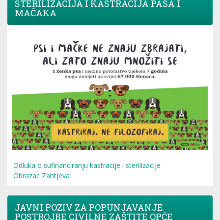
STERILIZACIJA I KASTRACIJA PASA I
MAČAKA
Odluka o sufinanciranju kastracije i sterilizacije
Obrazac Zahtjeva
JAVNI POZIV ZA POPUNJAVANJE
POSTROJBE CIVILNE ZAŠTITE OPĆE