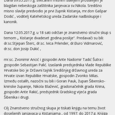
Dana 09.05.2017.g. svečanim misnim slavljem proslavljen je
blagdan nebeskoga zaštitnika Janjevaca sv.Nikola. Središno
misno slavlje predvodio je prvi župnik Kistanja, mr.don Gašpar
Dodić , voditelj Katehetskog ureda Zadarske nadbiskupije i
kanonik.
Dana 12.05.2017.g. u 18 sati održan je znanstveno stručni skup s
temom „ Kistanje dvadeset godina poslije“. Predavači su bili:
dr.sc.Stjepan Šterc, dr.sc. Ivica Prlender, dr.Đuro Vidmarović,
dr.sc. don Josip Dukić ,
mr.sc. Zvonimir Ancić i gospodin Ante Nadomir Tadić Šutra i
gospodin Sebastijan Palić. Izaslanik predsjednika Vlade Republike
Hrvatske bio je Državni tajnik Središnjeg državnog ureda za
Hrvate izvan Republike Hrvatske, gospodin Zvonko Milas.
Između ostalih, nazočni su bili i Goran Pauk, župan Šibensko-
kninske županije, Nikola Blažević, gradonačelnik grada Knina,
gospodin Ante Rakić, predsjednik Gradskog vijeća grada
Šibenika i drugi.
Cilj Znanstveno stručnog skupa je tiskati knjigu na temu život
doseljenih janjavaca u Kistanjama , od 1997. do 2017.g. Knjiga