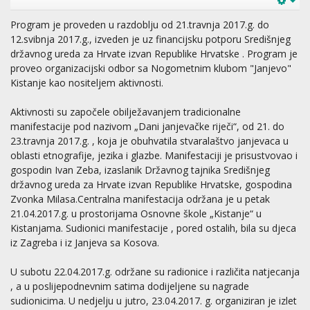
Program je proveden u razdoblju od 21.travnja 2017.g. do
12.svibnja 2017.g., izveden je uz financijsku potporu Središnjeg
državnog ureda za Hrvate izvan Republike Hrvatske . Program je
proveo organizacijski odbor sa Nogometnim klubom "Janjevo"
Kistanje kao nositeljem aktivnosti.
Aktivnosti su započele obilježavanjem tradicionalne
manifestacije pod nazivom „Dani janjevačke riječi“, od 21. do
23.travnja 2017.g. , koja je obuhvatila stvaralaštvo janjevaca u
oblasti etnografije, jezika i glazbe. Manifestaciji je prisustvovao i
gospodin Ivan Zeba, izaslanik Državnog tajnika Središnjeg
državnog ureda za Hrvate izvan Republike Hrvatske, gospodina
Zvonka Milasa.Centralna manifestacija održana je u petak
21.04.2017.g. u prostorijama Osnovne škole „Kistanje“ u
Kistanjama. Sudionici manifestacije , pored ostalih, bila su djeca
iz Zagreba i iz Janjeva sa Kosova.
U subotu 22.04.2017.g. održane su radionice i različita natjecanja
, a u poslijepodnevnim satima dodijeljene su nagrade
sudionicima. U nedjelju u jutro, 23.04.2017. g. organiziran je izlet