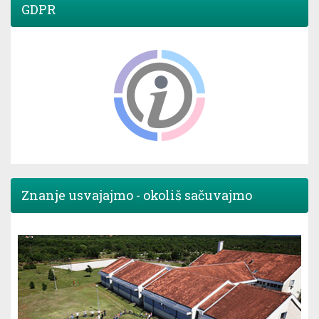
GDPR
Znanje usvajajmo - okoliš sačuvajmo