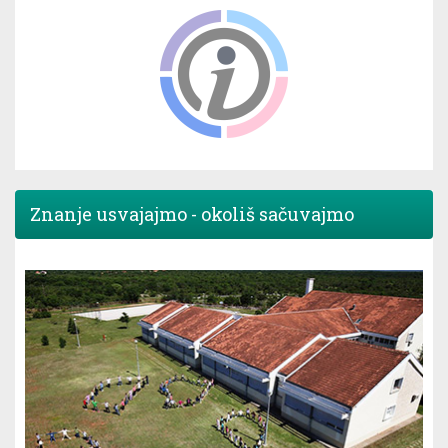
Znanje usvajajmo - okoliš sačuvajmo