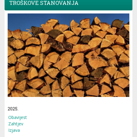
TROŠKOVE STANOVANJA
2025.
Obavijest
Zahtjev
Izjava