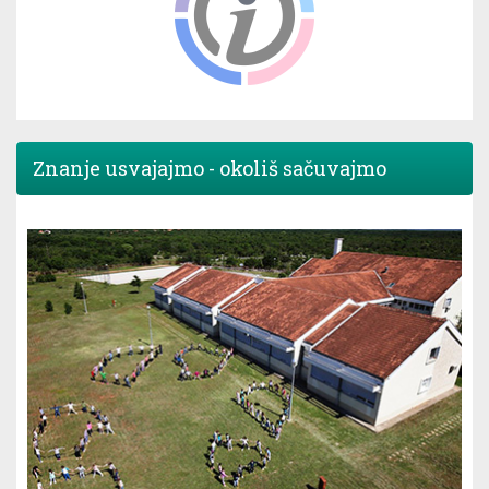
Znanje usvajajmo - okoliš sačuvajmo