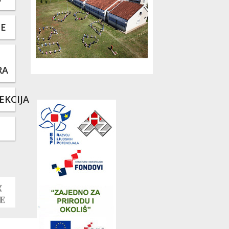
TE
RA
EKCIJA