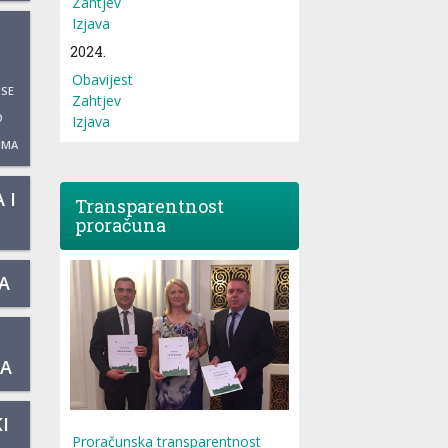
Zahtjev
Izjava
2024.
Obavijest
 SE
Zahtjev
O
Izjava
UMA
 I
Transparentnost
proračuna
A
KA
I
Proračunska transparentnost