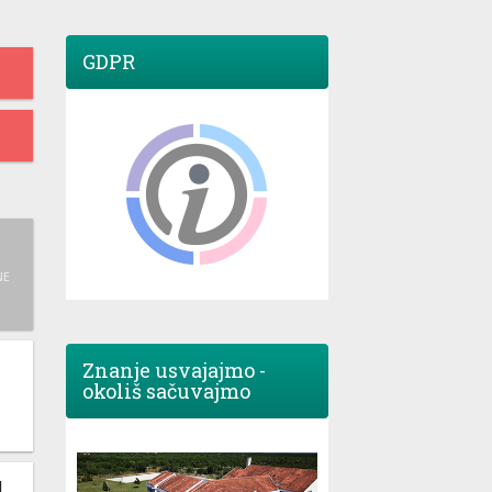
GDPR
NE
Znanje usvajajmo -
okoliš sačuvajmo
M