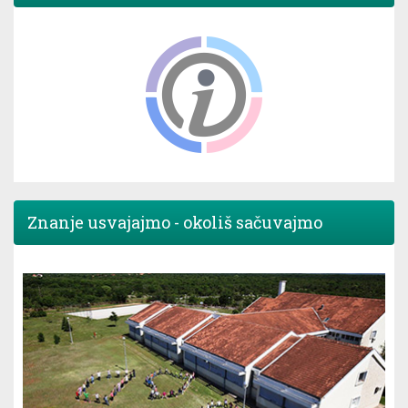
Znanje usvajajmo - okoliš sačuvajmo