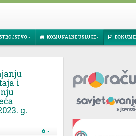
STROJSTVO
KOMUNALNE USLUGE
DOKUME
janju
aja i
anju
eća
2023. g.