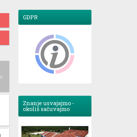
GDPR
NE
Znanje usvajajmo -
okoliš sačuvajmo
M