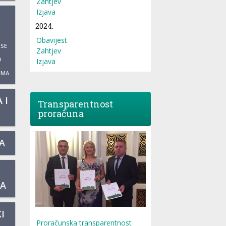
Zahtjev
Izjava
2024.
Obavijest
 SE
Zahtjev
O
Izjava
UMA
 I
Transparentnost
proračuna
A
KA
I
Proračunska transparentnost