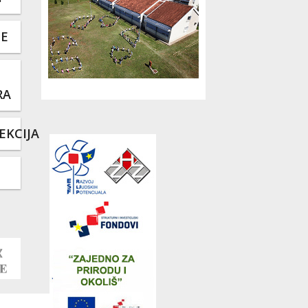
TE
RA
EKCIJA