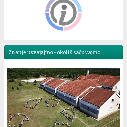
Znanje usvajajmo - okoliš sačuvajmo