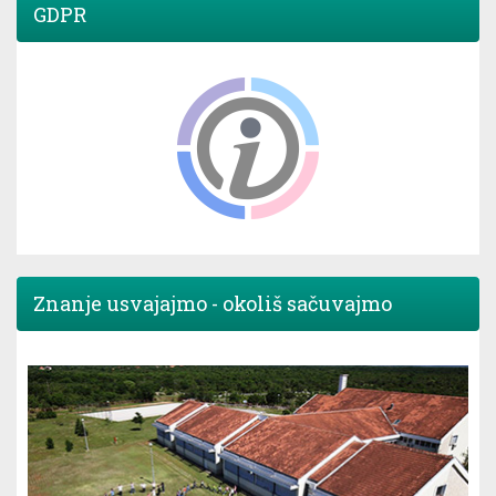
GDPR
Znanje usvajajmo - okoliš sačuvajmo