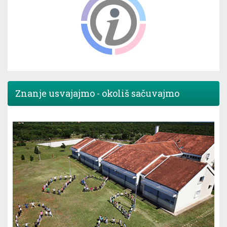
Znanje usvajajmo - okoliš sačuvajmo