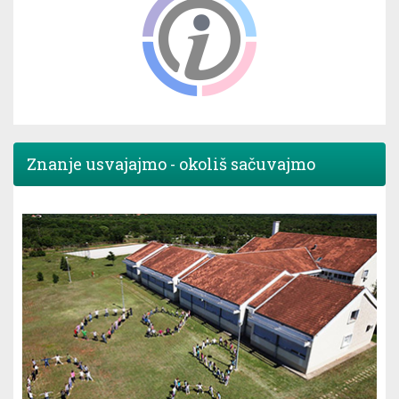
Znanje usvajajmo - okoliš sačuvajmo