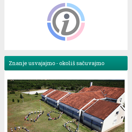
Znanje usvajajmo - okoliš sačuvajmo