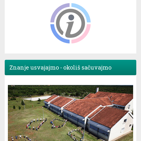
Znanje usvajajmo - okoliš sačuvajmo