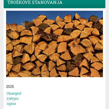
TROŠKOVE STANOVANJA
2025.
Obavijest
Zahtjev
Izjava