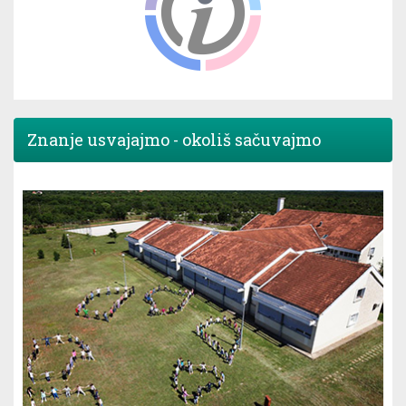
Znanje usvajajmo - okoliš sačuvajmo