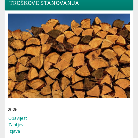
TROŠKOVE STANOVANJA
2025.
Obavijest
Zahtjev
Izjava