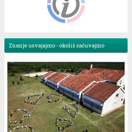
Znanje usvajajmo - okoliš sačuvajmo