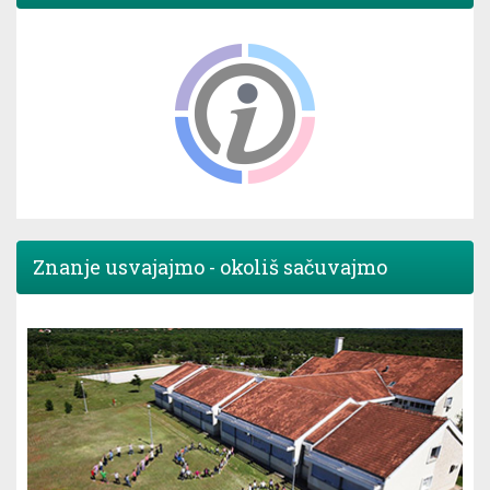
Znanje usvajajmo - okoliš sačuvajmo