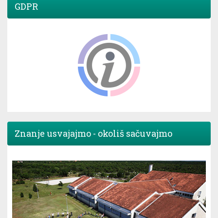
GDPR
Znanje usvajajmo - okoliš sačuvajmo