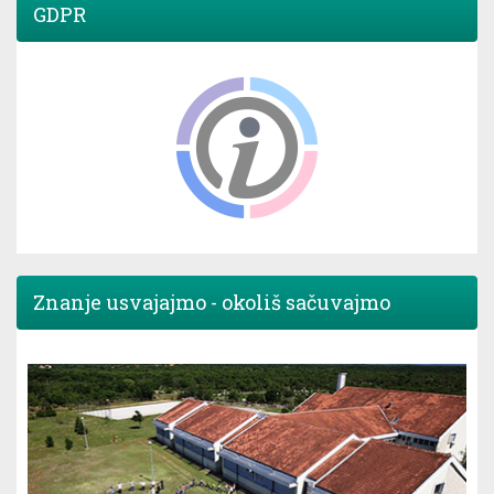
GDPR
Znanje usvajajmo - okoliš sačuvajmo