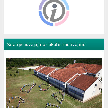
Znanje usvajajmo - okoliš sačuvajmo