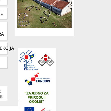
TE
RA
EKCIJA