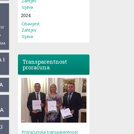
Zahtjev
Izjava
2024.
Obavijest
 SE
Zahtjev
O
Izjava
UMA
 I
Transparentnost
proračuna
A
KA
I
Proračunska transparentnost