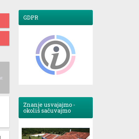
GDPR
NE
Znanje usvajajmo -
okoliš sačuvajmo
M