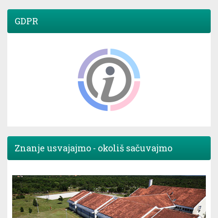
GDPR
Znanje usvajajmo - okoliš sačuvajmo