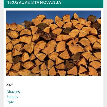
TROŠKOVE STANOVANJA
2025.
Obavijest
Zahtjev
Izjava