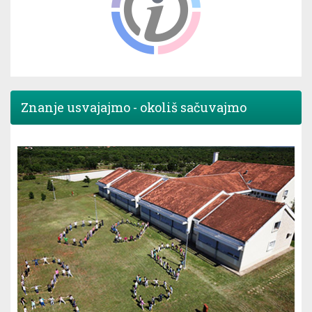
Znanje usvajajmo - okoliš sačuvajmo