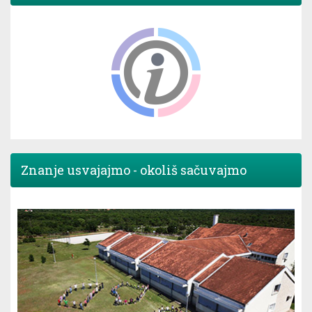
Znanje usvajajmo - okoliš sačuvajmo