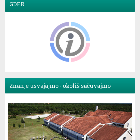
GDPR
Znanje usvajajmo - okoliš sačuvajmo