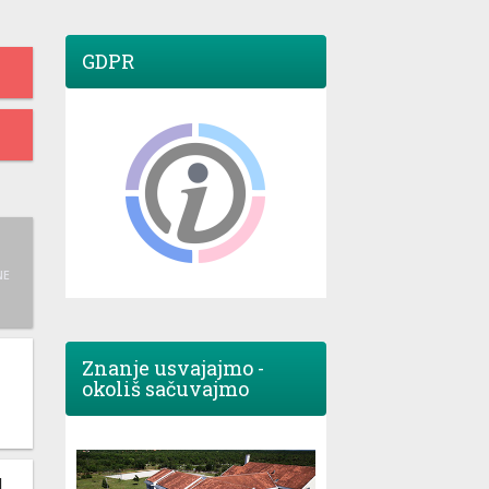
GDPR
NE
Znanje usvajajmo -
okoliš sačuvajmo
M