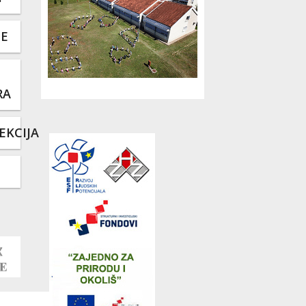
TE
RA
EKCIJA