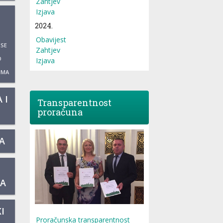
Zahtjev
Izjava
2024.
Obavijest
 SE
Zahtjev
O
Izjava
UMA
 I
Transparentnost
proračuna
A
KA
I
Proračunska transparentnost