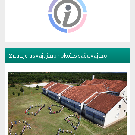
Znanje usvajajmo - okoliš sačuvajmo