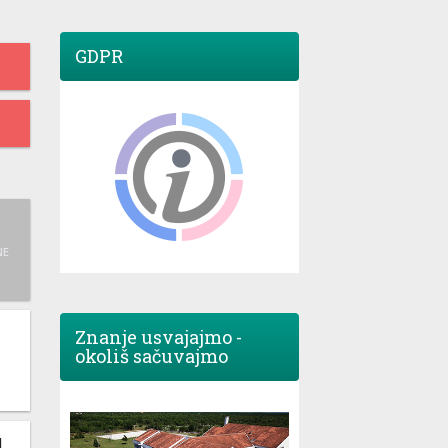
GDPR
NE
Znanje usvajajmo -
okoliš sačuvajmo
M