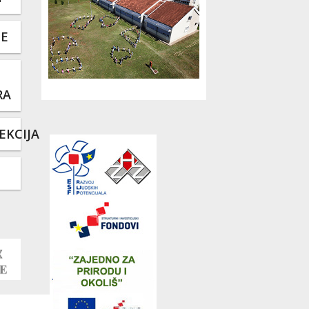
TE
RA
EKCIJA