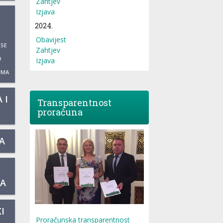
Zahtjev
Izjava
2024.
Obavijest
 SE
Zahtjev
O
Izjava
UMA
 I
Transparentnost
proračuna
A
KA
I
Proračunska transparentnost