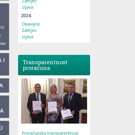
Zahtjev
Izjava
2024.
Obavijest
 SE
Zahtjev
O
Izjava
UMA
 I
Transparentnost
proračuna
A
KA
I
Proračunska transparentnost