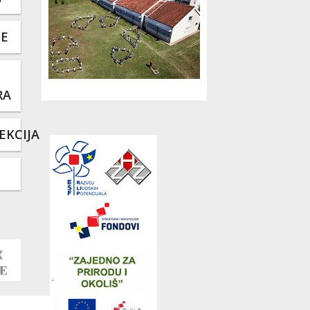
TE
RA
EKCIJA