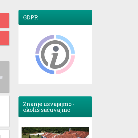
GDPR
NE
Znanje usvajajmo -
okoliš sačuvajmo
M