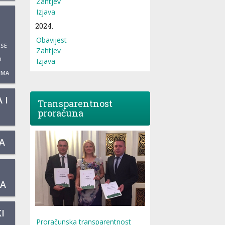
Zahtjev
Izjava
2024.
Obavijest
 SE
Zahtjev
O
Izjava
UMA
 I
Transparentnost
proračuna
A
KA
I
Proračunska transparentnost