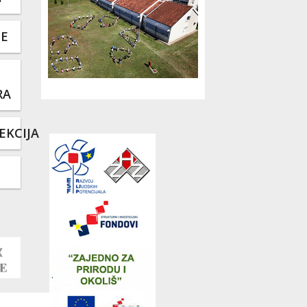
TE
RA
EKCIJA