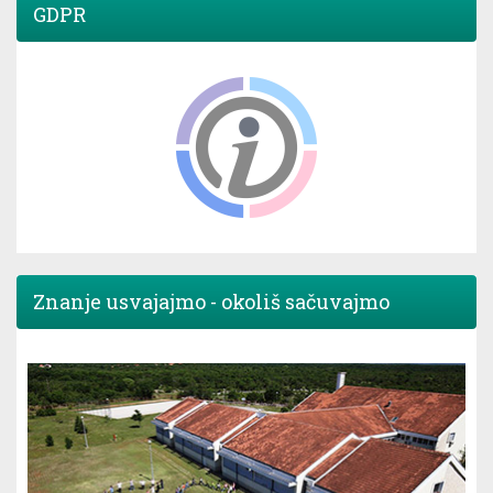
GDPR
Znanje usvajajmo - okoliš sačuvajmo