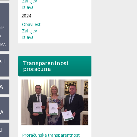
Zahtjev
Izjava
2024.
Obavijest
 SE
Zahtjev
O
Izjava
UMA
 I
Transparentnost
proračuna
A
KA
I
Proračunska transparentnost