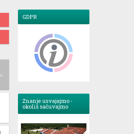
GDPR
NE
Znanje usvajajmo -
okoliš sačuvajmo
M