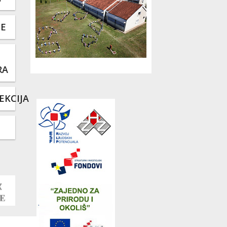
TE
RA
EKCIJA