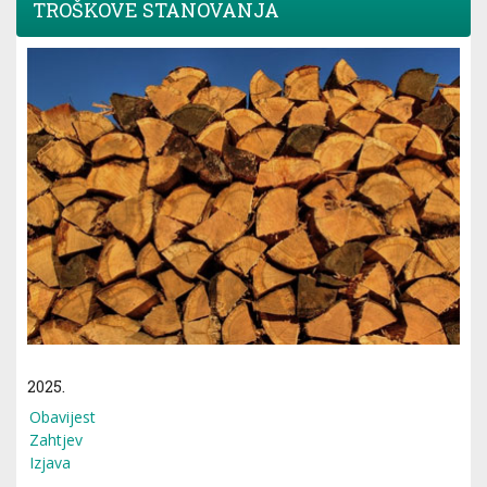
TROŠKOVE STANOVANJA
2025.
Obavijest
Zahtjev
Izjava