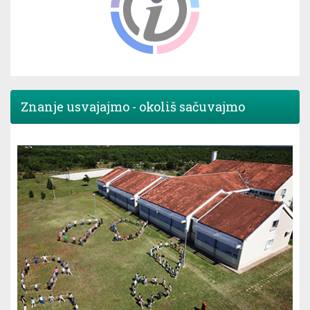
Znanje usvajajmo - okoliš sačuvajmo