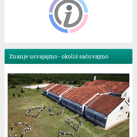
Znanje usvajajmo - okoliš sačuvajmo