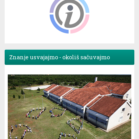
Znanje usvajajmo - okoliš sačuvajmo