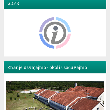
GDPR
Znanje usvajajmo - okoliš sačuvajmo