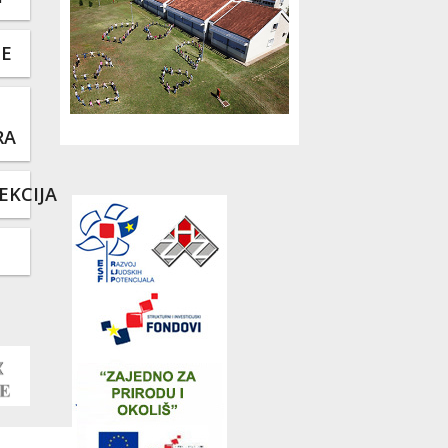
TE
RA
EKCIJA