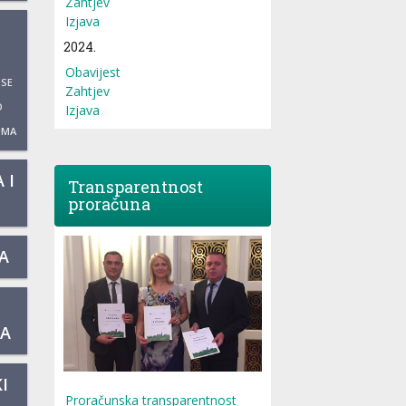
Zahtjev
Izjava
2024.
Obavijest
 SE
Zahtjev
O
Izjava
UMA
 I
Transparentnost
proračuna
A
KA
I
Proračunska transparentnost