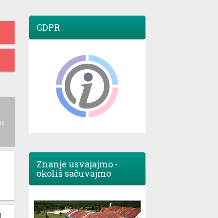
GDPR
NE
Znanje usvajajmo -
okoliš sačuvajmo
M