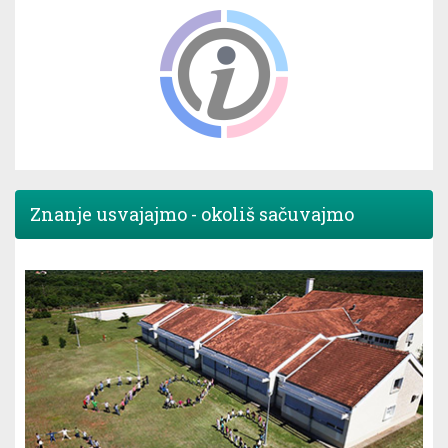
Znanje usvajajmo - okoliš sačuvajmo