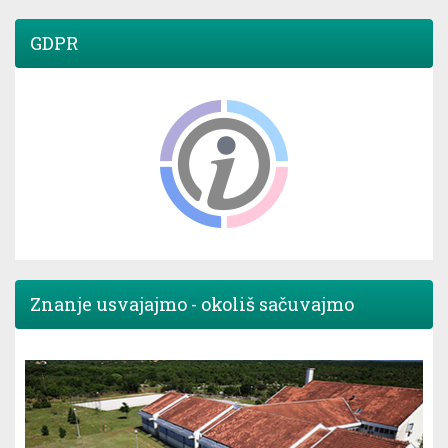
GDPR
Znanje usvajajmo - okoliš sačuvajmo