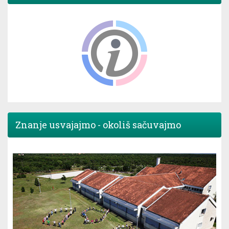
Znanje usvajajmo - okoliš sačuvajmo